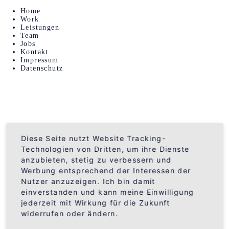
Navigation
Home
überspringen
Work
Leistungen
Team
Jobs
•
WORK
Kontakt
Impressum
X
Datenschutz
Y
•
JOBS
X
Y
Navigation
überspringen
Diese Seite nutzt Website Tracking-
•
KONTAKT
Technologien von Dritten, um ihre Dienste
anzubieten, stetig zu verbessern und
X
Y
Werbung entsprechend der Interessen der
Nutzer anzuzeigen. Ich bin damit
einverstanden und kann meine Einwilligung
jederzeit mit Wirkung für die Zukunft
widerrufen oder ändern.