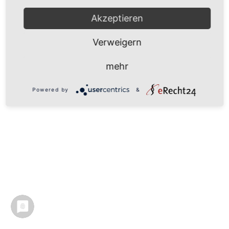
Akzeptieren
Verweigern
mehr
Powered by
&
•
LEISTUNGEN
X
•
TEAM
Y
X
Y